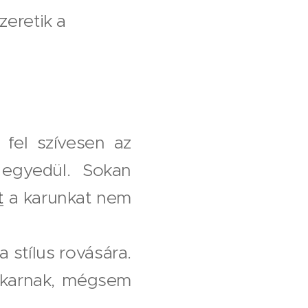
zeretik a
 fel szívesen az
 egyedül. Sokan
t
a karunkat nem
 stílus rovására.
akarnak, mégsem