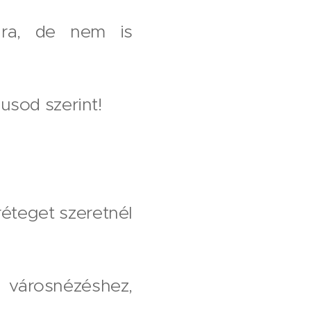
dra, de nem is
pusod szerint!
réteget szeretnél
, városnézéshez,