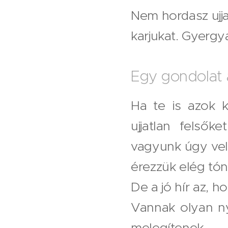
Nem hordasz ujja
karjukat. Gyergya
Egy gondolat a
Ha te is azok k
ujjatlan felső
vagyunk úgy ve
érezzük elég tó
De a jó hír az, 
Vannak olyan n
melegítenek.