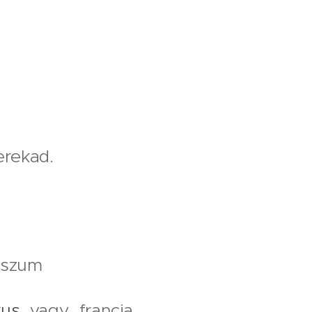
erekad.
isszum
kus
vagy francia