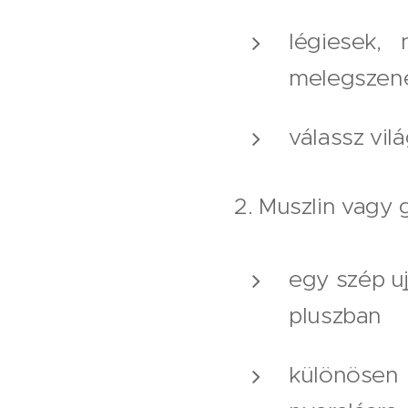
légiesek,
melegszene
válassz vil
2. Muszlin vagy
egy szép uj
pluszban
különösen 