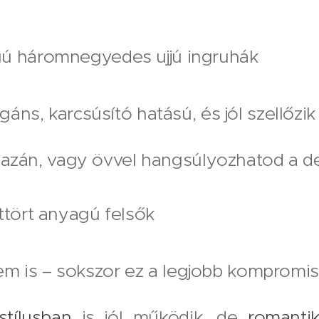
ú háromnegyedes ujjú ingruhák
áns, karcsúsító hatású, és jól szellőzik
 lazán, vagy övvel hangsúlyozhatod a d
ttört anyagú felsők
 nem is – sokszor ez a legjobb komprom
stílusban
is jól működik, de
romanti