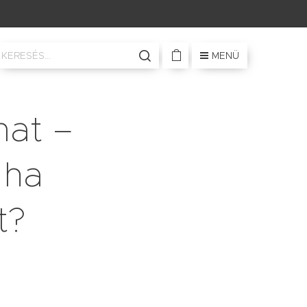
MENÜ
mat –
 ha
t?