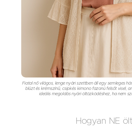
Fiatal nő világos, lenge nyári szettben áll egy semleges hátt
blúzt és krémszínű, csipkés kimono fazonú felsőt visel, a
ideális megoldás nyári öltözködéshez, ha nem szí
Hogyan NE ölt