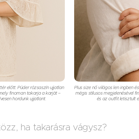
ér előtt. Púder rózsaszín ujjatlan
Plus size nő világos len ingben é
mely finoman takarja a karját –
mégis stílusos megjelenésével 
vesen hordunk ujjatlant.
és az outfit letisztul
özz, ha takarásra vágysz?