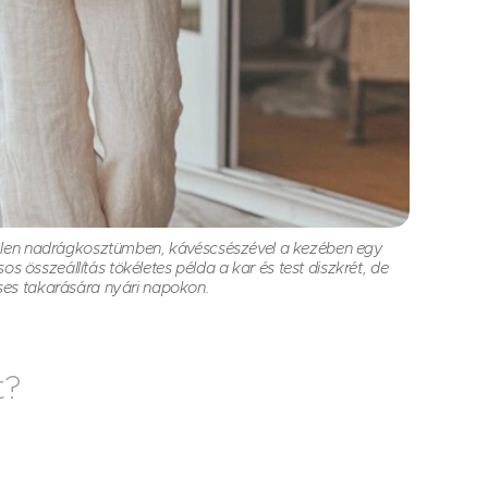
s len nadrágkosztümben, kávéscsészével a kezében egy
sos összeállítás tökéletes példa a kar és test diszkrét, de
éses takarására nyári napokon.
t?