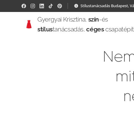
Stílustanácsadás Budapest, V
Gyergyai Krisztina,
szín
-és
stílus
tanácsadás,
céges
csapatépí
Nem 
mi
n