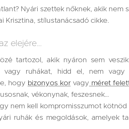
tlant? Nyári szettek nőknek, akik nem s
i Krisztina, stílustanácsadó cikke.
z elejére...
özé tartozol, akik nyáron sem veszik
ket vagy ruhákat, hidd el, nem vagy
le, hogy
bizonyos kor
vagy
méret felet
nusosnak, vékonynak, feszesnek…
hogy nem kell kompromisszumot kötnöd a
yári ruhák és megoldások, amelyek t