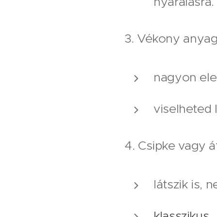
nyaralásra.
3. Vékony anyag
nagyon eleg
viselheted
4. Csipke vagy á
látszik is,
klasszikus 