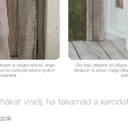
 karját. A világos tónusú, lenge
Ősz hajú, elegáns nő világo
en és csinosan öltözni nyáron
teraszon. A lezser, mégis stílu
viselnénk.
ízl
uhákat viselj, ha takarnád a karoda
úzok