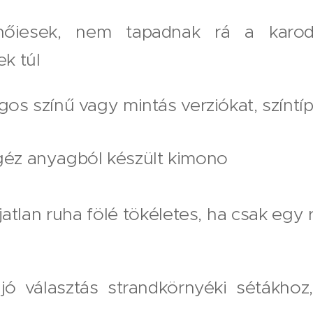
 nőiesek, nem tapadnak rá a karo
k túl
ágos színű vagy mintás verziókat, színtí
 géz anyagból készült kimono
jatlan ruha fölé tökéletes, ha csak egy 
jó választás strandkörnyéki sétákhoz