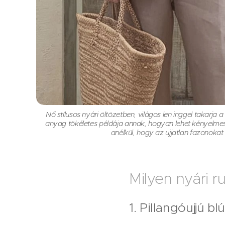
Nő stílusos nyári öltözetben, világos len inggel takarja a
anyag tökéletes példája annak, hogyan lehet kényelmes
anélkül, hogy az ujjatlan fazonokat 
Milyen nyári r
1. Pillangóujjú bl