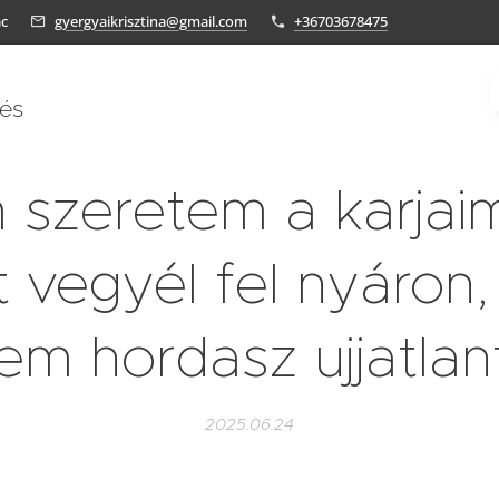
ác
gyergyaikrisztina@gmail.com
+36703678475
tés
szeretem a karjai
t vegyél fel nyáron,
em hordasz ujjatlan
2025.06.24