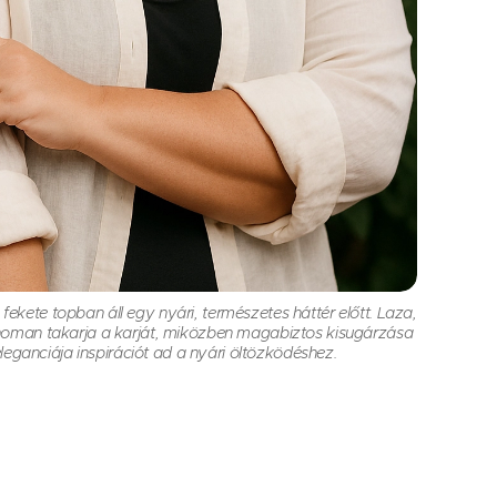
s fekete topban áll egy nyári, természetes háttér előtt. Laza,
finoman takarja a karját, miközben magabiztos kisugárzása
t eleganciája inspirációt ad a nyári öltözködéshez.