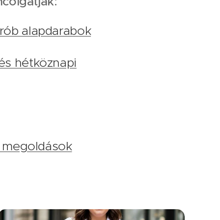
colgatják:
rdrób alapdarabok
i és hétköznapi
os megoldások