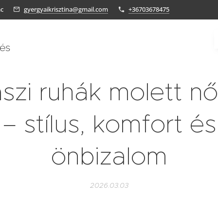
ác
gyergyaikrisztina@gmail.com
+36703678475
tés
szi ruhák molett n
– stílus, komfort és
önbizalom
2026.03.03