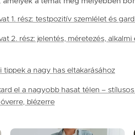
, amelyek a témát még mélyebben bon
ivat 1. rész: testpozitív szemlélet és ga
ivat 2. rész: jelentés, méretezés, alkalm
i tippek a nagy has eltakarásához
ard el a nagyobb hasat télen – stílus
lóverre, blézerre