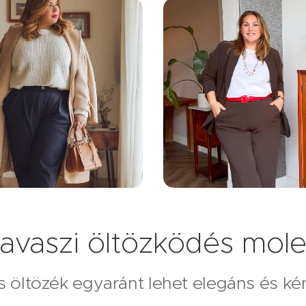
avaszi öltözködés mole
s öltözék egyaránt lehet elegáns és k