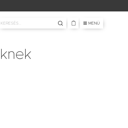
MENÜ
őknek