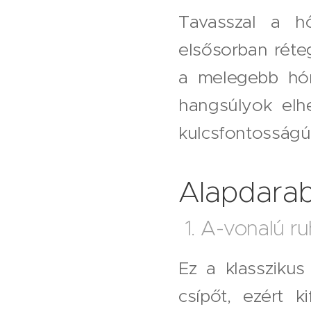
Tavasszal a hő
elsősorban réte
a melegebb hón
hangsúlyok elh
kulcsfontosságú
Alapdara
1. A-vonalú r
Ez a klasszikus
csípőt, ezért k