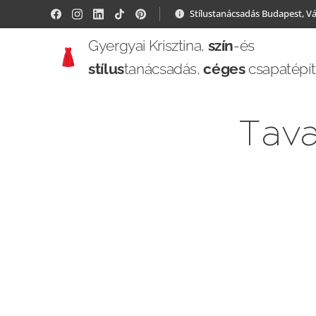
Stílustanácsadás Budapest, V
Gyergyai Krisztina,
szín
-és
stílus
tanácsadás,
céges
csapatépí
Tava