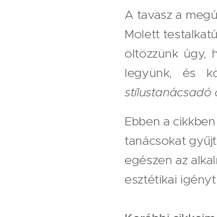
A tavasz a megúj
Molett testalka
öltözzünk úgy,
legyünk, és k
stílustanácsadó 
Ebben a cikkben g
tanácsokat gyűjtö
egészen az alka
esztétikai igényt