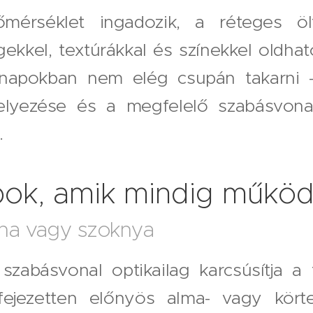
mérséklet ingadozik, a réteges ö
gekkel, textúrákkal és színekkel oldha
apokban nem elég csupán takarni 
elyezése és a megfelelő szabásvonal 
.
bok, amik mindig műkö
uha vagy szoknya
 szabásvonal optikailag karcsúsítja a 
ifejezetten előnyös alma- vagy kört