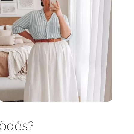
ködés?