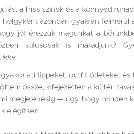
ulás, a friss színek és a könnyed ruha
tú hölgyként azonban gyakran felmerül 
 hogy jól érezzük magunkat a bőrünkb
özben stílusosak is maradjunk?
Gye
cikke.
yakorlati tippeket, outfit ötleteket és 
ttem össze, kifejezetten a kültéri tavas
lmi megjelenésig — úgy, hogy minden k
 kielégítsen.