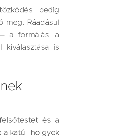
ltözködés pedig
tó meg. Ráadásul
— a formálás, a
kiválasztása is
dnek
felsőtestet és a
e-alkatú hölgyek