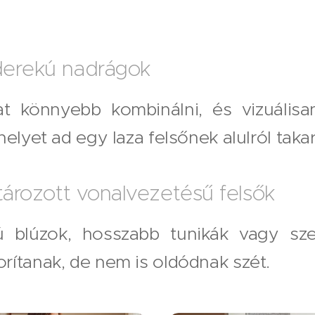
derekú nadrágok
t könnyebb kombinálni, és vizuálisan
elyet ad egy laza felsőnek alulról takar
tározott vonalvezetésű felsők
ú blúzok, hosszabb tunikák vagy szel
rítanak, de nem is oldódnak szét.