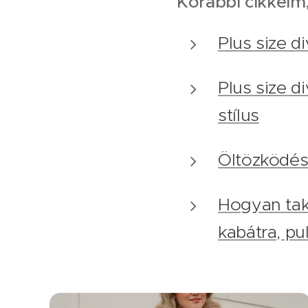
Korábbi cikkeim
Plus size d
Plus size d
stílus
Öltözködés
Hogyan tak
kabátra, pu