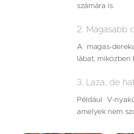
számára is.
2. Magasabb 
A magas-dereka
lábat, miközben h
3. Laza, de ha
Például V-nyak
amelyek nem szo