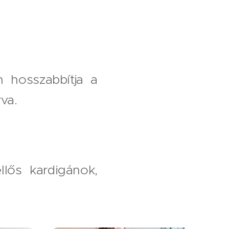
 hosszabbítja a
va.
lős kardigánok,