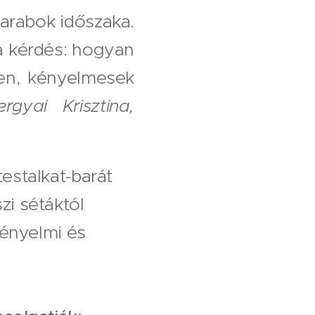
darabok időszaka.
a kérdés: hogyan
en, kényelmesek
rgyai Krisztina,
testalkat-barát
zi sétáktól
ényelmi és